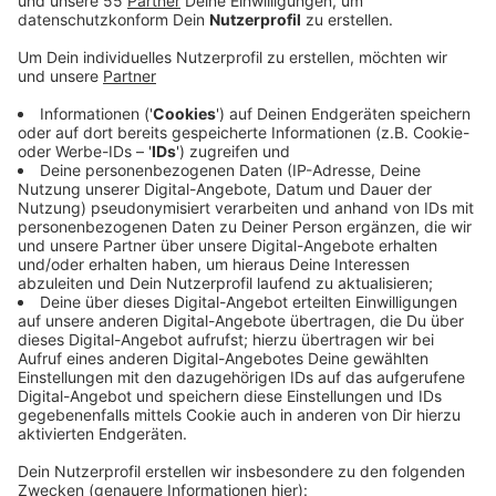
Man werde an diesem Tag gemeinsam gegen die
verfehlte Gesundheitspolitik der Bundesregierung
protestieren. Das sagte der Chef des
Apothekerverbands Nordrhein, Thomas Preis, der
Rheinischen Post. Während die Apotheker für eine
bessere Bezahlung und Maßnahmen gegen
Lieferengpässe kämpfen, geht es den Hausärzten um
eine angemessene und faire Finanzierung, die
Abschaffung der Budgetierung und eine Reform der
Approbationsordnung, also der Zulassung, für junge
Ärzte. Außerdem müsste die Digitalisierung besser
funktionieren, so die Mediziner. Laut einer Umfrage
haben zwei Drittel der Praxen wöchentlich oder
täglich Probleme mit der IT. Das
Bundesgesundheitsministerium betont dagegen, dass
Praxen schon jetzt auch für Leistungen jenseits des
Budgets bezahlt würden.