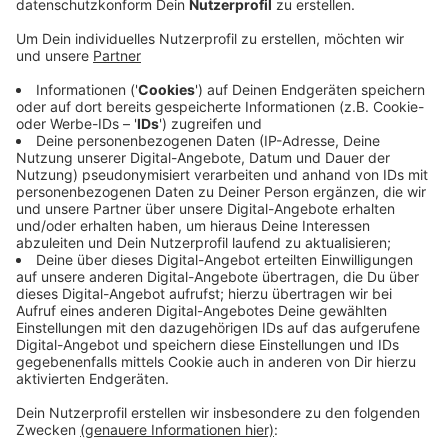
Anzeige
Dann treffen Urlaubsreisende auf den Berufsverkehr –
das sorgt regelmäßig für lange Staus, etwa Richtung
Küsten, Niederlande oder Süden. Bei uns am
Niederrhein sind vor allem die Autobahnen 3, 40 und 57
in Richtung Niederlande betroffen. Der ADAC rät,
möglichst an einem anderen Tag oder zu
verkehrsärmeren Zeiten zu starten – ideal seien
Montag oder Dienstag sowie die frühen Morgen- oder
Abendstunden. Auch an den Wochenenden bleibt es
auf den Autobahnen voll. Staus drohen außerdem
mittwochs und donnerstags in den
Berufsverkehrszeiten.
Anzeige