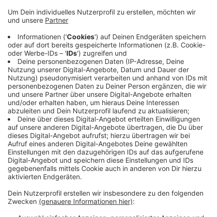
Anzeige
Diesen Appell haben jetzt NRW-Ministerpräsident
Laschet und der niederländische Regierungschef
Rutte an die Bürger auch in Nordrhein-Westfalen
gerichtet. Jetzt sei noch nicht die Zeit, ohne Buchung
einfach in den Urlaub zu fahren, sagte Laschet in einer
Videoschalte mit Rutte. Rutte bat die Bürger in NRW,
an Pfingsten nicht einfach auf gut Glück in die
Niederlande zu kommen. Man müsse weiter vorsichtig
bleiben.
Anzeige