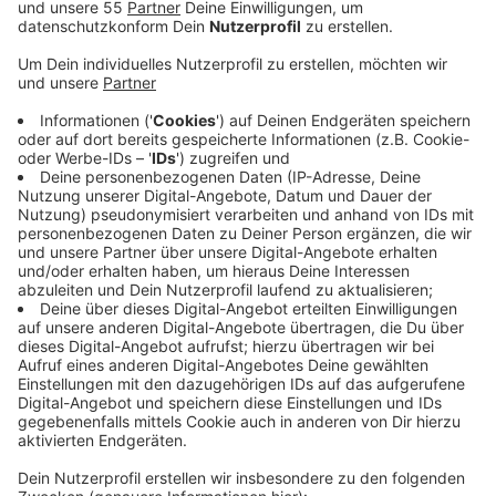
Veröffentlicht:
Donnerstag, 17.04.2025 06:26
Anzeige
Demnach sollen Grenzpendler künftig bis zu 34 Tage
im Jahr von zu Hause aus arbeiten können, ohne
dadurch höhere Kosten oder komplizierte Steuer-
Aufrechnungen zwischen beiden Ländern hinnehmen zu
müssen. Die neuen Regeln müssen noch von den
nationalen Parlamenten bestätigt werden. Die NRW-
Landesregierung dringt allerdings auf weitergehende
Lösungen. Für viele Pendler, die regelmäßig ein bis
zwei Tage pro Woche im Homeoffice arbeiteten,
bleibe die 34-Tage-Regelung ein Kompromiss, so
Europaminister Liminski. Das sieht auch die Euregio
Rhein-Waal in Kleve so. Sie und die anderen Euregios
entlang der Grenze sehen die neue Regelung als einen