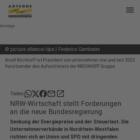
menu
Anzeige
©
picture alliance/dpa | Federico Gambarini
Arndt Kirchhoff ist Präsident von unternehmer nrw und seit 2023
Vorsitzender des Aufsichtsrats der KIRCHHOFF Gruppe
mail
open_in_new
Teilen:
NRW-Wirtschaft stellt Forderungen
an die neue Bundesregierung
Senkung der Energiepreise und der Steuerlast. Die
Unternehmerverbände in Nordrhein-Westfalen
richten sich an Union und SPD mit dringenden