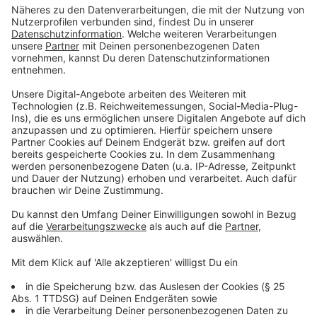
fördern.
Der dritte zentrale Punkt betrifft den
Bürokratieabbau. Die Verbände schlagen vor, dass
mit der Einführung jedes neuen Gesetzes
gleichzeitig zwei bestehende abgeschafft
werden sollten, um die regulatorische Last für
Unternehmen zu verringern.
Anzeige
©
picture alliance/dpa | Sina Schuldt
Union und SPD haben sich in ersten
Sondierungsgesprächen darauf verständigt, viele
Milliarden in die Hand zu nehmen, um unter anderem
die Deutsche Bahn etwas mehr auf Vordermann
bringen zu können.
Anzeige