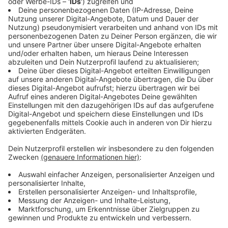
Anzeige
Die Unternehmensverbände NRW haben einen
umfassenden Forderungskatalog vorgelegt, aus dem
besonders drei Punkte hervorstechen:
An erster Stelle steht die Senkung und
Stabilisierung der Energiepreise. Gerade
energieintensive Branchen wie die Stahl-, Glas-
und Betonherstellung leiden unter den hohen
Kosten, die laut dem Präsidenten der
Unternehmensverbände NRW untragbar geworden
sind.
Ein weiterer kritischer Punkt ist die Forderung
nach einer Reduzierung von Steuern und Abgaben.
Die Unternehmen betonen, dass eine Entlastung
hier dringend notwendig ist, um die
Wettbewerbsfähigkeit und das Wachstum zu