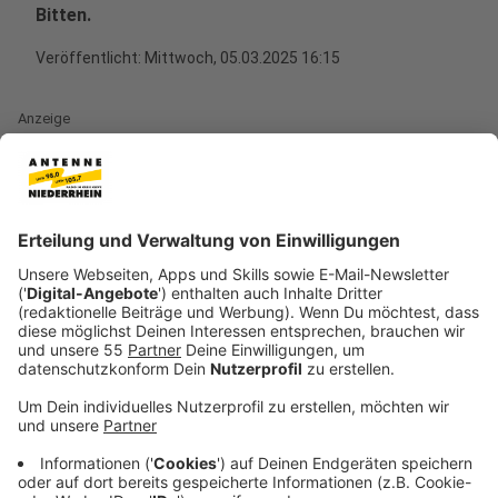
Bitten.
Veröffentlicht:
Mittwoch, 05.03.2025 16:15
Anzeige
Inmitten einer stagnierenden Wirtschaftslage, mit
einem Rückgang des Bruttoinlandsprodukts um 0,2
Prozent in Deutschland und einer ähnlich schwierigen
Situation in Nordrhein-Westfalen, haben die
Unternehmensverbände NRW
ihre Erwartungen an die
künftige Bundesregierung formuliert.
Anzeige
Dringender Bedarf an
wirtschaftsfreundlichen Maßnahmen