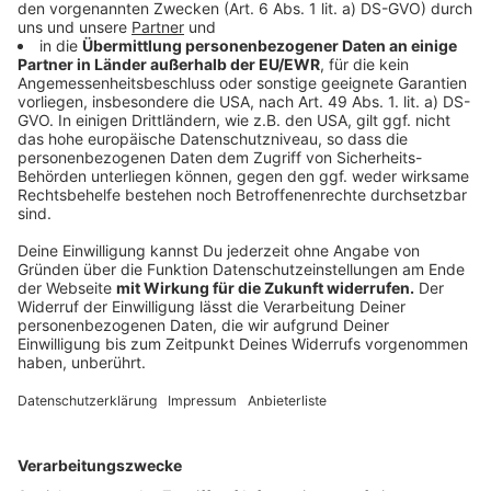
Reaktionen auf Koalitionspläne zur
Infrastrukturfinanzierung
Anzeige
Die Ankündigung der möglichen Koalitionspartner,
Union und SPD, 500 Milliarden Euro für die Sanierung
der maroden Infrastruktur aufnehmen zu wollen, wurde
grundsätzlich positiv aufgenommen. Investitionen in
Straßen, schnelles Internet und Verteidigung sind aus
Sicht der Wirtschaft essenziell. Allerdings
heben die
Unternehmensverbände hervor
, dass parallel dazu
Rahmenbedingungen geschaffen werden müssen, die
der Wirtschaft weniger Hindernisse in den Weg legen.
Die Befürchtung ist, dass trotz verbesserter
Infrastruktur die Industrie nicht in der Lage sein