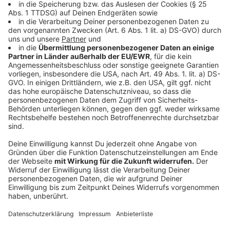
beachten
Anzeige
Klare Regeln seien unter anderem zu folgenden
Aspekten zu treffen:
Handy-Nutzung im Schulgebäude, auf dem
Schulhof, im Unterricht, in den Pausen und
Freistunden
Festlegung von Handy- und handyfreien Zonen
Maßnahmen bei Regelverstößen
Kommunikationswege mit den Eltern für Notfälle.
"Demokratie erlernt man nicht allein aus dem
Schulbuch - sie muss gelebt werden", unterstrich
Feller. "Wenn Schülerinnen und Schüler aktiv an der
Gestaltung der Handyregeln mitwirken, lernen sie,
unterschiedliche Perspektiven abzuwägen,