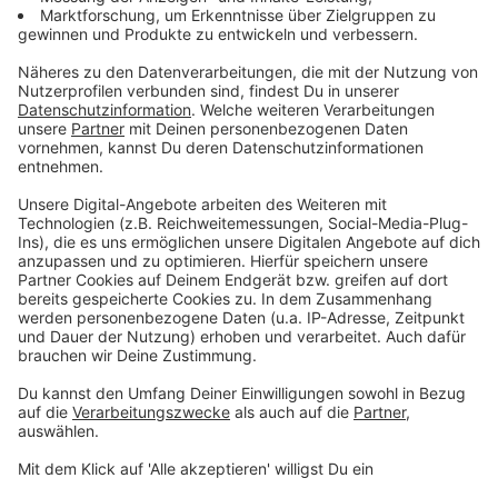
einer Bildungsministerkonferenz in Berlin hatten sich
die Bundesländer in der vergangenen Woche nicht auf
einheitliche Standards verständigt. Immer mehr Länder
kündigten in den vergangenen Tagen aber eine
restriktivere Gangart an.
Um die NRW-Schulen mit dem neuen verbindlichen
Regelwerk zu unterstützen, werde das Ministerium
erstmals eine exemplarische Handy-Ordnung und
Leitlinien zur Verfügung stellen, teilte die Behörde mit.
In den Abstimmungsprozess sollten alle am
Schulleben Beteiligten einbezogen werden: neben
Schülern, Lehrern, Eltern etwa auch Sozialarbeiter. "Die
endgültige Entscheidung über die Schulordnung trifft
die Schulkonferenz."
Anzeige
Handy-Verbot: Diese Aspekte seien nun zu