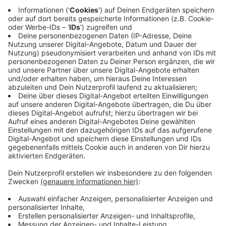
Anzeige
©
picture alliance/dpa | Jens Kalaene
Wie Regeln zu Handys in Schulen am Ende umgesetzt
werden, entscheiden die Schulkonferenzen
(Symbolbild).
Anzeige
Handy-Verbot: Keine bundeseinheitlichen
Standards
Anzeige
Bislang gestalten die rund 5.500 Schulen in NRW den
Umgang mit Handys in eigener Verantwortung. Bei