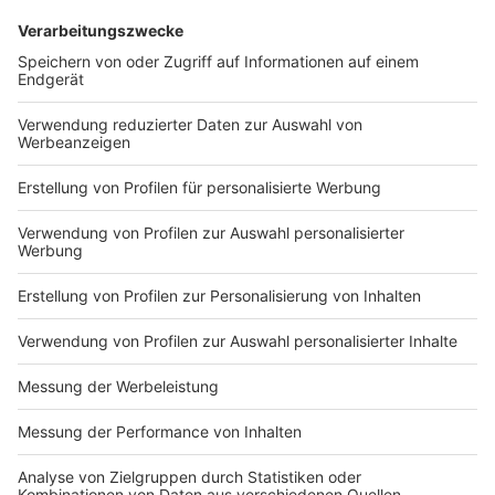
Kompromisse zu finden und Verantwortung für
gemeinsame Entscheidungen zu übernehmen."
Gleichzeitig setzten sie sich kritisch mit der eigenen
Handy-Nutzung und ihrem Medienverhalten
auseinander.
Anzeige
©
picture alliance/dpa | Jens Kalaene
Ob es in NRW zu knallharten Regeln kommt und ein
generelles Handy-Verbot an den Start kommt, ist
vorerst noch zu bezweifeln.
Anzeige
Handy-Verbot: Ministerium behält sich