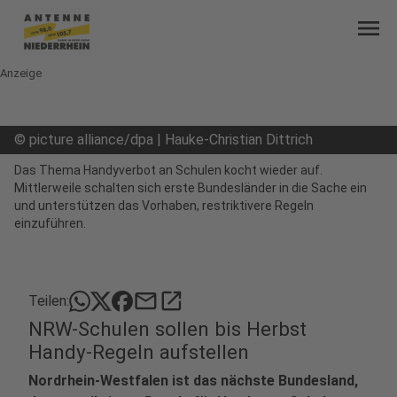
menu
Anzeige
©
picture alliance/dpa | Hauke-Christian Dittrich
Das Thema Handyverbot an Schulen kocht wieder auf.
Mittlerweile schalten sich erste Bundesländer in die Sache ein
und unterstützen das Vorhaben, restriktivere Regeln
einzuführen.
mail
open_in_new
Teilen:
NRW-Schulen sollen bis Herbst
Handy-Regeln aufstellen
Nordrhein-Westfalen ist das nächste Bundesland,