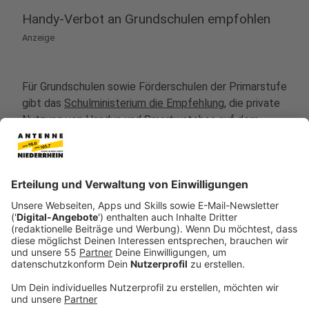
Handy-Verbot an Grundschulen empfohlen
Anzeige
Für Grundschulen sowie Förderschulen der Primarstufe
gibt das
Schulministerium die Empfehlung
, die private
Nutzung von Handys und Smartwatches auf dem
Schulgelände und im Gebäude grundsätzlich nicht zu
erlauben. In Ausnahmefällen, etwa zur notwendigen
Kommunikation mit Eltern oder aus medizinischen
Gründen, sollen Sonderregelungen möglich bleiben. Für
die Jüngsten müsse Schule ein besonderer
Schutzraum sein, in dem sie sich ohne Ablenkung auf
das Lernen und das gemeinsame Miteinander
konzentrieren könnten, unterstrich Feller in
Düsseldorf. "Die Nutzung eines Handys zu privaten
Zwecken ist dafür nicht erforderlich."