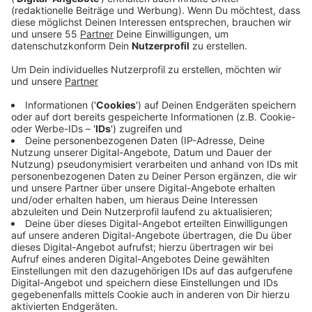
und bundesweit auf Rang 55 unter rund 11.000
Städten und Gemeinden. Die Forscher sehen hier
eine besonders gute Versorgung bei wichtigen
Angeboten des Alltags. Aber auch Kevelaer und
Emmerich profitieren von guter Infrastruktur und
der relativen Nähe zu größeren Städten.
Die Forscher sagen: Gerade dicht besiedelte
Regionen haben Vorteile, weil viele Angebote nah
beieinander liegen und schnell erreichbar sind. Das
sei in Nordrhein-Westfalen besonders häufig der
Fall. Mehr als jede zweite Kommune im Land
erreicht deshalb die Bestnote „sehr gut“.
Ministerpräsident Hendrik Wüst spricht übrigens
von einem gemeinsamen Erfolg von Kommunen,
Schulen, Gesundheitswesen und Nahverkehr.
Veröffentlicht:
Donnerstag, 28.05.2026 12:04