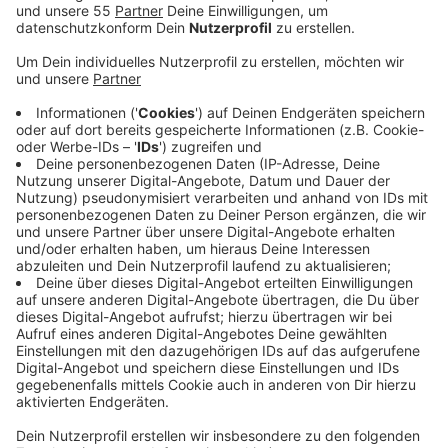
Anzeige
Nach monatelangen Verhandlungen haben sich Bund
und Länder auf das milliardenschwere "Startchancen-
Programm" geeinigt, mit dem bundesweit etwa 4.000
Schulen in herausfordernden Lagen besonders
unterstützt werden. Bis zum Frühjahr sollen in NRW die
ersten 400 Schulen ausgewählt und schon ab dem
neuen Schuljahr 2024/25 gefördert werden, so das
NRW-Schulministerium. Weitere Schulen würden dann
im kommenden Jahr in das Programm aufgenommen.
Bei der Auswahl würden zwei zentrale Kriterien
berücksichtigt: der Anteil von Schülern mit
Migrationsgeschichte sowie die Armutsgefährdung.
Grundlage für die Auswahl der Schulen werde der
NRW-Schulsozialindex sein. 60 Prozent des Geldes
sind für die Primarstufe vorgesehen. Mit dem Rest