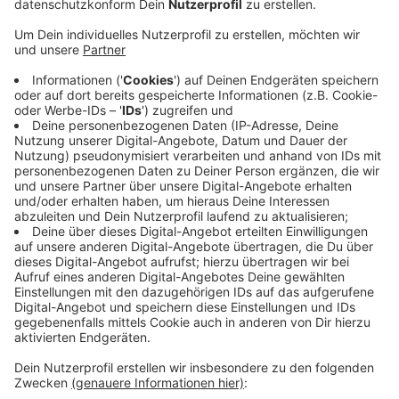
Anzeige
Auf Anfrage der liberalen VVD-Fraktion im Nimweger
Stadtrat hieß es von Bürgermeister Bruls, die
Stadtspitze nehme zur Reaktivierung eine positive
Grundhaltung ein, berichtet heute die NRZ. Er sei gern
bereit, mit der Kreis Klever Landrätin darüber zu
sprechen. Vorher hatte sich Bruls immer wieder
skeptisch zu diesem Thema geäußert. Laut VVD gibt
es im Nimweger Rat eine Mehrheit für die
Reaktivierung. Der eigentliche Bremser in der
Wiederbelebungsdebatte ist aber die benachbarte
Euregio-Gemeinde Groesbeek, die eine Reaktivierung
u.a. aus planerischen Gründen vehement ablehnt.
Anzeige