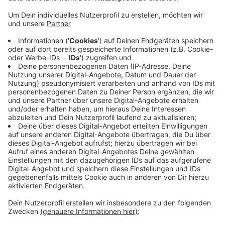
Veröffentlicht:
Donnerstag, 03.03.2022 06:06
Anzeige
Man komme damit einer Bitte des niederländischen
Sportverbandes nach, heißt es. Hintergrund ist der
Einmarsch russischer Truppen in die Ukraine. Von den
rund 48.000 Läufern, die zuletzt an den Wandel-4-
Daagsen teilgenommen haben, kamen aber nur wenige
aus Russland oder Belarus. Die Veranstaltung wird
dieses Jahr erstmals wieder seit der Corona-Pandemie
stattfinden, und zwar vom 19. bis 22. Juli.
Anzeige