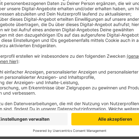
waren dann auch die restlichen 4.410 Tickets weg. 
Teilnehmer vom 15. bis 18. Juli an den Start für die 
letzten Jahr ist es möglich, die Startertickets zu ü
bis 13. Juni 2025 (17 Uhr) über die offizielle Interne
Übertragung über andere Plattformen oder auf spezi
Weitere Informationen gibt es
hier
.
Anzeige