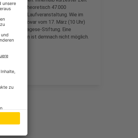
Damit gehen theoretisch 47.000
internationale Laufveranstaltung. Wie im
bertragen und zwar vom 17. März (10 Uhr)
tseite der 4Daagese-Stiftung. Eine
elle Personen ist demnach nicht möglich.