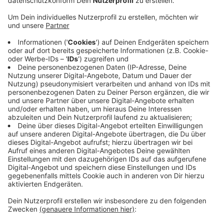
unserer Nachbarprovinz Gelderland für eine
Rekordzahl an Neuinfektionen gesorgt.
Veröffentlicht:
Dienstag, 16.11.2021 06:27
Anzeige
Nach Angaben des niederländischen
Gesundheitsdienstes wurden von jetzt Sonntag auf
Montag 975 positive Tests gemeldet, fast 300 davon
in Nimwegen. Die Ansteckungsrate lag damit in der
ganzen Region bei fast 173. Zum Vergleich: Im Kreis
Kleve liegt die 7-Tage-Inzidenz laut Robert-Koch-
Institut aktuell bei 152,7.
Anzeige