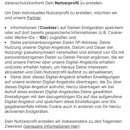
Anzeige
Das Rektorat will die Empfehlungen übernehmen, die
zuvor von einer Kommission gegeben wurden. Am
kommenden Montag (19.5) finden weitere Gespräche
dazu statt. Eine Entscheidung soll aber voraussichtlich
noch diese Woche fallen. Konkret geht es um die
Kooperation mit der Tel Aviv University und der
Hebrew University, denen schwere und systematische
Menschenrechtsverletzungen in den
palästinensischen Gebieten vorgeworfen werden.
Andere Universitäten wie die Uni Amsterdam und die
Tilburg University haben zuvor ähnliche
Entscheidungen getroffen.
Anzeige