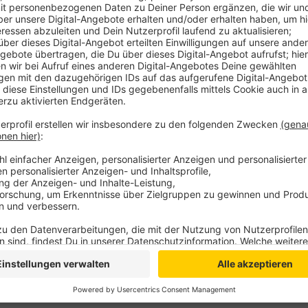
Anzeige
Das Frachtschiff sei nur leicht beschädigt worden. 
Wasserschutzpolizei in Emmerich im Einsatz. Sie ev
alle Menschen sicher und unverletzt an Land. Bei de
bestehe der Verdacht, dass er Alkohol getrunken habe
Emmerich hat die Ermittlungen aufgenommen. Der Sc
müsse sich jetzt mit einem Strafverfahren auseinan
Anzeige