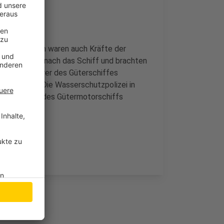
Unter anderem waren auch Kräfte der
akuierten demnach das Schiff und brachten
m Schiffsführer des Güterschiffes
, heißt es. Die Wasserschutzpolizei in
hiffsführer des Gütermotorschiffs
dersetzen.