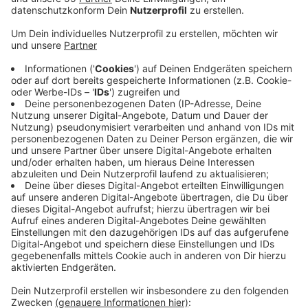
Anzeige
In einem ersten Schritt wurden heute Schutzanzüge,
Handschuhe, Masken, Infrarot-Stirnthermometer,
Desinfektionsmittel und Elektrolytlösungen
verschickt. Der Wert liegt bei rund 40.000 Euro. Die
Lieferung umfasst 25 Paletten und wiegt etwa 6,5
Tonnen. Die Hilfsgüter gehen per Flug nach Entebbe in
Uganda. Von dort werden sie mit LKWs in die Ebola-
Region in der Provinz Ituri gebracht. Dort spitzt sich
die Lage nach Angaben von action medeor weiter zu.
Es gibt inzwischen mehr als 1.000 Verdachts- und rund
230 Todesfälle. Auch aus der Provinz Süd-Kivu werden
jetzt deutlich mehr Verdachtsfälle gemeldet. Die
Hilfsgüter sollen vor allem das medizinische Personal
schnell vor Ansteckung schützen.