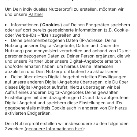
Anzeige
Rund 4.000 Metalfans feierten am vergangenen
Wochenende drei Tage lang auf der Halde
Norddeutschland Bei Neukirchen-Vluyn. Headliner wie
"Kreator" und "The Halo Effect" sorgten demnach für
Highlights. Neu und offenbar beliebt war der
Biergarten mit Ausblick und mehr Streetfood. Auch die
frühe Anreise ab Mittwoch sei gut angekommen. Für
2026 sind Verbesserungen beim Shuttle und ein
größeres Angebot geplant. Die Bandbewerbungen
starten im Herbst.
Anzeige