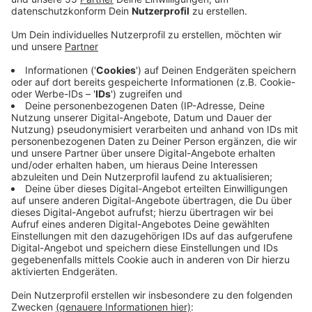
Besonders die geplante Senkung der Stromsteuer
sowie die Einführung eines Industriestrompreises seien
gute Nachrichten für die Wirtschaft. Auch die
vorgesehene Bürokratieentlastung müsse jetzt zügig
bei den Unternehmen ankommen. Darüber hinaus
begrüßt die Unternehmerschaft die Flexibilisierung der
Arbeitszeit. Geplant ist demnach eine wöchentliche
statt einer täglichen Höchstarbeitszeitgrenze. Kritisch
sieht der Verband hingegen die Absicht der Politik,
weiter in die Lohnfindung und somit in die
Tarifautonomie eingreifen zu wollen. Darüber hinaus
vermisst die Unternehmerschaft Niederrhein
notwendige strukturelle Reformen zur Senkung der
Lohnzusatzkosten.