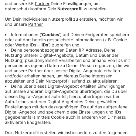
Anzeige
Bei Starkregen fließen deutlich größere
Wassermengen als üblich in die Kanalisation und in
Richtung Kläranlage bzw. über Regenwasserkanäle in
Richtung Gewässer. So die Erklärung des
Niersverbandes in einer Pressemitteilung. Demnach se
die Speicherkapazität dieser Systeme irgendwann
erschöpft und es komme zu einem kontrollierten
Überlauf in das nächstgelegene Gewässer. Experten
sprechen hier von einem Abschlag, z. B. in die Niers.
Damit gelangen Schmutzstoffe von unbefestigten
Flächen in das Gewässer, die zu einem Absinken des
Sauerstoffgehaltes im Gewässer führen können. In der
Niers befand sich aufgrund dessen stellenweise kein
Sauerstoff mehr im Wasser und führte in Folge zu