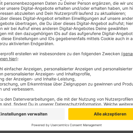
Als Vorsichtsmaßnahme wurde die Höchstgeschwindi
gesenkt. Wie es zu den Schäden kommen konnte, ist 
aktuell den Zustand der Fahrbahn. Laut Autobahn Gmb
das Tempolimit bestehen bleibt. Ziel sei es, die Ursa
für alle Verkehrsteilnehmer zu gewährleisten. Der
ursprünglich mit rund 365 Millionen Euro veranschlag
Gesamtkosten mittlerweile auf bis zu 600 Millionen 
Anzeige