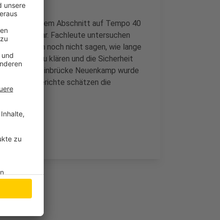
gkeit in diesem Abschnitt auf Tempo 40
bislang unklar. Fachleute untersuchen
H lässt sich noch nicht sagen, wie lange
che schnell zu klären und die Sicherheit
 Neubau der Rheinbrücke Neuenkamp wurde
t. Aktuelle Berichte schätzen die
Euro.