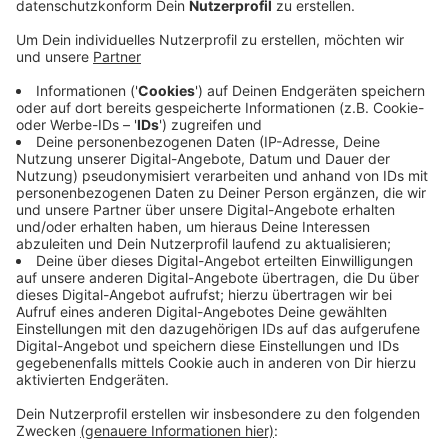
Veröffentlicht:
Freitag, 05.06.2020 06:57
Anzeige
Es soll viermal so groß werden wie das abgebrannt
Affenhaus. Im Mittelpunkt stehen vier Gebäude-
Komplexe mit großen Außenanlagen und einem
Wegenetz für die Beuscher. Dabei sollen auch
Höhenwege errichtet werden, so dass man die Affen
auch beobachten kann, wenn sie in den Kletteranlagen
unterwegs sind. Kostenpunkt: Mindestens 20 Millionen
Euro. Der Bau soll innerhalb von 10 Jahren und
schrittweise stattfinden. Der Zoo wird dafür um rund
4.000 qm erweitert.
Anzeige