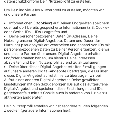
Anzeige
Damit gehen schärfere Verkehrsregelungen und
höhere Bußgelder bei Verstößen einher. Bei einer
Geschwindigkeitsüberschreitung zwischen 21 und 25
km/h gibt es innerorts künftig beispielsweise ein
Bußgeld von 115 Euro und einen Punkt in Flensburg.
Auch die Stellung der Radfahrer soll mit dem neuen
Bußgeldkatalog verbessert werden. Das Halten auf
dem Schutzstreifen für Radfahrer, wie zum Beispiel
am Ostwall in Geldern, kostet künftig 55 Euro. Das
gleiche gilt für das Parken auf Fahrradstraßen, Geh-
oder Radwegen. Verschärft wurden unter anderem
auch die Vorschriften bei Behinderung von
Rettungsfahrzeugen.
Anzeige