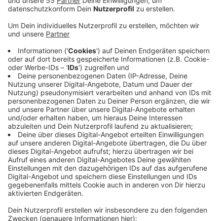
Betroffen sind aber nur Fahrzeuge, die erstmals
zugelassen werden. Wie der TÜV Nord in Kleve
mitteilt, müssen fabrikneue Wohnmobile dann unter
anderem mit einem Notbremsassistenten,
Spurhalteassistenten, Müdigkeitswarner und einem
intelligenten Geschwindigkeitsassistenten
ausgestattet sein. Bei Wohnmobilen über 3,5 Tonnen
kommen weitere Assistenzsysteme zum Schutz von
Fußgängern und Radfahrern hinzu. Für Selbstausbauer
gibt es aber Entwarnung: Wer einen bereits
zugelassenen Transporter zum Wohnmobil umbaut,
muss die neuen EU-Vorgaben in der Regel nicht
nachrüsten. Anders sieht es bei Fahrzeugen aus, die
noch nie zugelassen waren. Hier gelten die neuen
Anforderungen. Der TÜV Nord empfiehlt deshalb, die
Zulassungsvoraussetzungen schon vor dem Kauf oder
Umbau prüfen zu lassen.