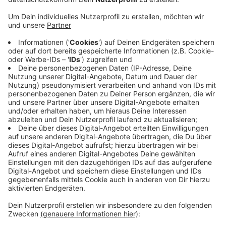
Ab 35 Grad Raumtemperatur ist ein Büro ohne
geeignete Maßnahmen als Arbeitsstätte nicht mehr
geeignet. So steht es in der
Arbeitsstättenverordnung. Der Unternehmerverband
Niederrhein weist aber dennoch darauf hin, dass es
kein Recht auf Hitzefrei im Arbeitsleben gibt.
Stattdessen müssen Arbeitgeber und Beschäftigte
gemeinsam die Situation meistern und Maßnahmen
treffen. Das bedeutet beispielsweise
Arbeitszeitverlegung, statt schwere körperliche Arbeit
in den heißen Stunden. Schwangere, stillende Mütter
sowie ältere und gesundheitlich gefährdete
Arbeitnehmer müssen geschont werden.
Anzeige