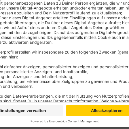
Anzeige
Mit knapp 26 Quadratkilometern liegt der Kreis Wesel
Gesamtfläche aller Seen. Direkt dahinter folgt der K
Gemeinsam machen die beiden Niederrheinkreise eine
Quadratkilometer Seefläche aus. Grund für die wasse
vor allem zahlreiche Baggerseen. In mehreren Kommu
Auskiesungen geplant oder bereits im Gange.
Anzeige