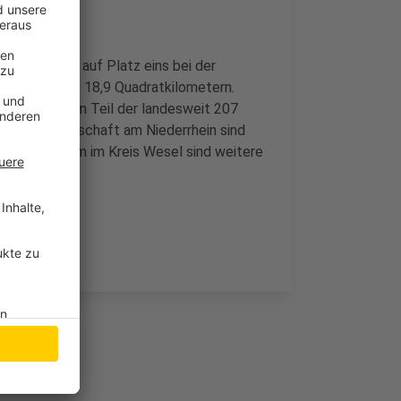
 landesweit auf Platz eins bei der
reis Kleve mit 18,9 Quadratkilometern.
n erheblichen Teil der landesweit 207
rreiche Landschaft am Niederrhein sind
nen vor allem im Kreis Wesel sind weitere