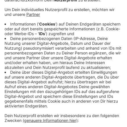
Anzeige
Zwei voll ausgestattete Notfallkrankenwagen wurden
auf einen Auflieger verladen und in die westukrainische
Stadt Ternopil gesandt. Mit dem dortigen städtischen
Krankenhaus arbeitet action medeor zusammen, um
die Menschen in der Region medizinisch zu versorgen.
Seit Kriegsausbruch ist das Gesundheitssystem auch
in der Westukraine in weiten Teilen
zusammengebrochen. Mit den Ambulanzfahrzeugen
können nun Notfallpatienten erstversorgt, überwacht
und zur Behandlung oder Operation in das Krankenhaus
Ternopil gebracht werden.
Anzeige