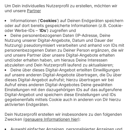
Anzeige
Die Einsatzkräfte überprüften 31 Fahrzeuge und
stellten 23 Verstöße fest, vor allem gegen
Sozialvorschriften. Außerdem wurden technische
Mängel und unzureichend gesicherte Ladung
beanstandet – in vier Fällen war der Zustand der
Fahrzeuge so schlecht, dass die Weiterfahrt sofort
untersagt wurde.
Anzeige