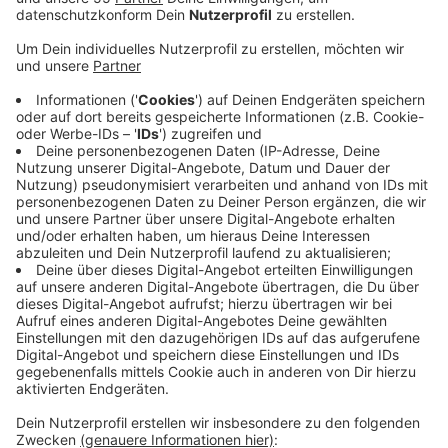
Veröffentlicht:
Montag, 18.05.2026 06:10
Anzeige
Als Hauptgründe nennt die Kammer die steigenden
Energie- und Rohstoffpreise sowie Lieferengpässe,
verschärft durch den Nahost-Konflikt. IHK-
Hauptgeschäftsführer Stefan Dietzfelbinger spricht
von einem „Dauerkrisenmodus“ der Unternehmer. Viele
Firmen würden bei Investitionen weiterhin auf die
Bremse treten: 40 Prozent der Industrie- und 30
Prozent der Handelsbetriebe. Außerdem müsse
mit Stellenabbau gerechnet werden. Die IHK fordert
deshalb schnelle Strukturreformen - Energiekosten
senken, Steuern runter, Bürokratie abbauen - sonst
drohe ein „verlorenes Jahrzehnt“.