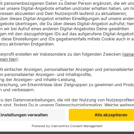
Schlanke, schnelle Verwaltungen und feste Anspre
zügig durch Genehmigungen führen und Standortverl
Prozesse verschlanken, voneinander lernen und als 
für Technik und Wirtschaft begeistern, etwa durch 
Nacht der Industrie“.
Anzeige