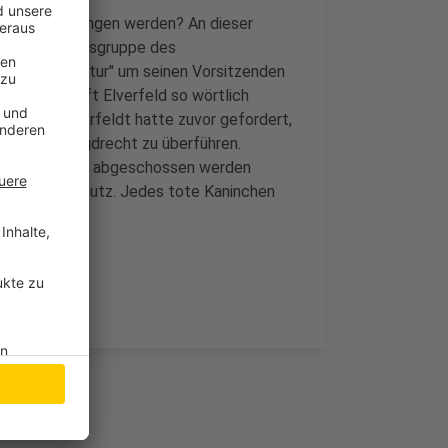
rhein umgegangen werden? An dieser
r Weseler Kreisgruppe des
s "Forum Natur" um seinen Vorsitzenden
bender wirft Elverfeld so wörtlich
he Post. Elverfeldt hatte zuvor gefordert,
Tier ins Jagdrecht zu überführen.
oblemwolf, der abgeschossen werden
und Umweltschutz. Jedes tote Kaninchen
cherung.