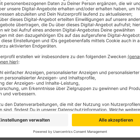
Wie soll mit dem Auftauchen des Wolfes am Nieder
Frage entzündet sich aktuell ein Streit zwischen de
Naturschutzbundes (NaBu) und des Aktionsbündnisse
Max von Elverfeldt aus Weeze. NaBu-Chef Peter Malz
"üblen Aktionismus" vor, berichtet heute die Rheinisc
den strengen Schutz des Wolfes aufzuheben und das 
Malzbender sieht am Niederrhein derzeit keinen Pr
müßte. Kritik übt er auch am Landesamt für Natur 
zu melden führe in der Öffentlichkeit nur zur Verunsi
Anzeige