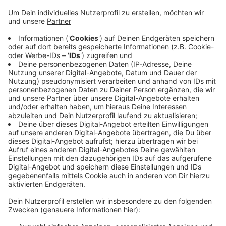
Anzeige
Das haben Ermittlerkreise bestätigt. Es könnte sich
um die sterblichen Überreste der ermordeten Anna S.
aus Gelsenkirchen handeln, heißt es. Der Keller war
offenbar für einen Mann zugänglich, der bereits wegen
Mordes an dieser Frau zu lebenslanger Haft mit
besonderer Schwere der Schuld und anschließender
Sicherungsverwahrung verurteilt wurde. Er hatte nach
Überzeugung der Richter seine Ex-Freundin
umgebracht, deren Leiche bis heute nicht gefunden
wurde.
Anzeige