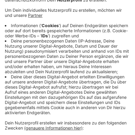
Anzeige
Das hat die Weseler Kreisverwaltung bekannt
gegeben. Die Betroffenen befinden sich demnach in
Quarantäne und kommen aus Moers, Kamp-Lintfort,
Neukirchen-Vluyn sowie Duisburg. Um eine weitere
Ausbreitung des Virus zu verhindern wurde der Betrieb
zunächst geschlossen und eine Testung aller
Mitarbeiter angeordnet. Der betroffene Betrieb
verfüge über ein hervorragendes Hygienekonzept,
arbeite nicht mit Werkverträgen oder bringe
Mitarbeitende in Sammelunterkünften unter, so die
Weseler Kreisverwaltung.
Anzeige