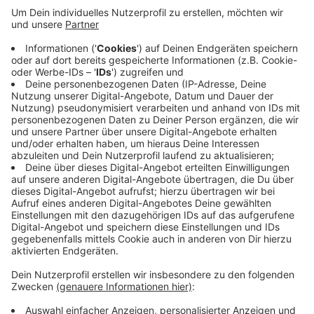
Das hat ein außerordentlicher Verbandstag endgültig
entschieden. Er fand wegen der Coronapandemie
erstmals virtuell im Internet statt. Beschlossen wurde
außerdem, dass alle Mannschaften auf
aufstiegsberechtigten Tabellenplätzen aufsteigen.
Dafür zählt unter anderem der Tabellenstand von
Mitte März, als der Spielbetrieb Corona-bedingt
ausgesetzt wurde. Absteiger gibt es keine. Die
Pokalwettbewerbe sollen aber zu Beginn der neuen
Saison zu Ende gespielt werden.
Anzeige