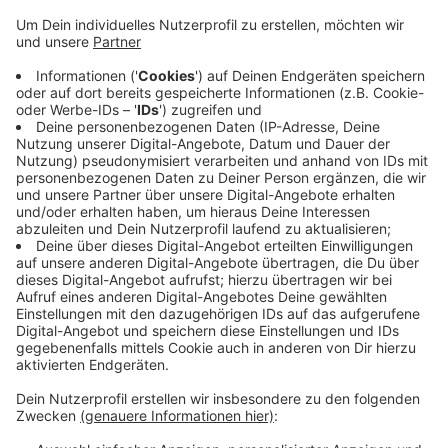
Anzeige
Hier muss eine Brücke abgerissen werden. Die
Sperrung hat heute Mittag begonnen und dauert bis
Montagfrüh. Die Brücke "Am Weilerhof" wird
abgerissen, weil sie für den geplanten Ausbau der
Autobahn zu klein ist. Das Teilstück der A57 zwischen
Krefeld-Oppum und Meerbusch soll bis zur
Jahreshälfte 2023 auf insgesamt sechs Spuren
erweitert werden. Der Verkehr wird großräumig
umgeleitet.
Anzeige