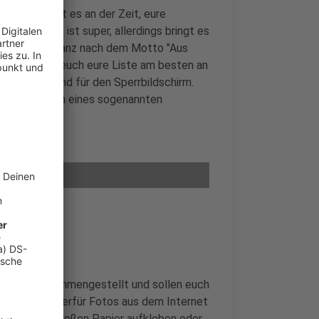
digt habt, ist es an der Zeit, eure
ste zu haben ist super, allerdings bringt es
der Wochen ganz nach dem Motto "Aus
gerät. Hängt euch eure Liste am besten an
s Hintergrund für den Sperrbildschirm.
st das Erstellen eines sogenannten
ls Collage zusammengestellt und sollen euch
. Ihr könnt hierfür Fotos aus dem Internet
 auf einem großen Papier aufkleben oder