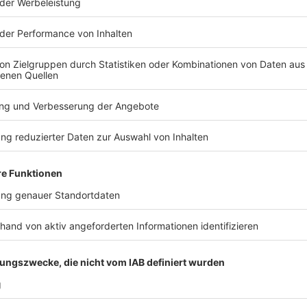
welchen beiden Wochentagen könnt ihr euer Training
vielleicht günstiger und auch taktisch klüger, ein J
eine gewisse Verbindlichkeit zu erschaffen? Und seid
eigentlich noch zufrieden? Oder liegt vielleicht ein 
Arbeit, sodass ihr euer Training noch vorher oder auc
könntet?
Anzeige
6. Plan B
Anzeige
Auch über einen Plan B nachzudenken ist sinnvoll, we
Neujahrsvorsätze
wirklich am Herzen liegt. An wel
nachholen, wenn an den regulär geplanten Tagen ma
Geburtstage, Überstunden auf der Arbeit oder ein 
Feiertag? Vielleicht habt ihr die Möglichkeit, zu Ha