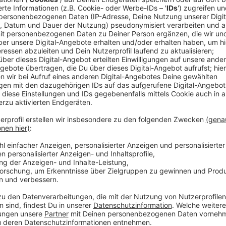
Anzeige
Damit eure Ziele greifbar werden, ist es sinnvoll, mö
festzuhalten, was ihr tun müsst, um eure Ziele zu err
Anstatt "Ich möchte sportlicher werden." notiere
schwimmen gehen und 1x im Fitnessstudio trainiere
Mit dieser Taktik wird euch die Umsetzung deutlich le
Anzeige
4. Ziele verschriftlichen
Anzeige