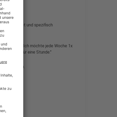
glichst konkret und spezifisch
eichen.
n wird lieber "Ich möchte jede Woche 1x
n, jeweils für eine Stunde."
ichter fallen.