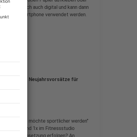
Ganze natürlich auch digital und kann dann
p, PC oder Smartphone verwendet werden.
chen, wie eure
Neujahrsvorsätze
für
ück. Aus "Ich möchte sportlicher werden"
men gehen und 1x im Fitnessstudio
wie wird die Umsetzung erfolgen? An