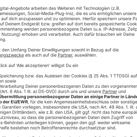
Sobald ihr eure Liste mit konkreten Zielen vervollstän
Neujahrsvorsätze
gut sichtbar zu platzieren. Eine Li
recht wenig, wenn sie schon nach wenigen Tagen o
dem Auge aus dem Sinn" im Alltag in Vergessenheit 
die Zimmertüre oder verwendet sie am Smartphone al
Eine beliebte Art, sich seine Ziele zu visualisieren, i
Visionboards.
Anzeige
©
STGZ. | AdobeStock_1139211563
Neujahrsvorsätze / Visionboard
Anzeige
Bilder, die ihr mit euren Zielen verbindet, werden a
so auch im Alltag an eure
Neujahrsvorsätze
erinnern
ausdrucken oder aus Zeitschriften ausschneiden und