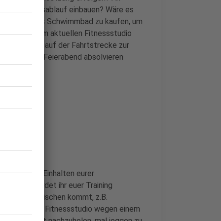
 in den Tagesablauf einbauen? Wäre es
ahresticket fürs Schwimmbad zu kaufen, um
 ihr mit eurem aktuellen Fitnessstudio
anderes genau auf der Fahrtstrecke zur
h direkt nach Feierabend absolvieren
nn euch das Einhalten eurer
chem Tag werdet ihr euer Training
l etwas dazwischen kommt, z.B.
geschlossenes Fitnessstudio wegen einem
use ein Workout nachzuholen, mal joggen zu