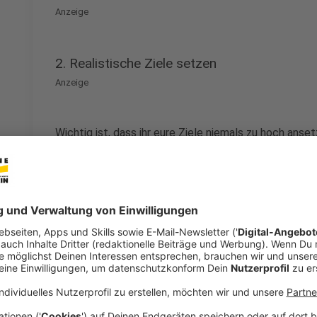
Anzeige
2. Realistische Ziele setzen
Anzeige
Wichtig ist, dass ihr eure Ziele niemals zu hoch ans
sind größer, manche kleiner. Doch gerade um die sehr
zwingend notwendig, realistisch zu bleiben, was in ei
seine
Neujahrsvorsätze
Jahr für Jahr zu hoch anse
sich selber sein, wenn er diese (unrealistischen) Ziele
Jahr immer wieder einen Teil des endgültigen Zieles e
Tages sein Ziel erreichen.
Anzeige
3. Konkret werden