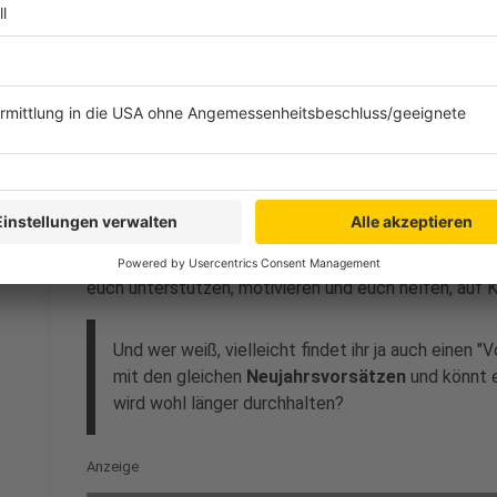
gehen oder Fahrrad zu fahren. Wer wirklich möchte, d
Anzeige
7. Vorsätze teilen
Anzeige
Erzählt euren Freunden und Familienmitgliedern von 
euch unterstützen, motivieren und euch helfen, auf K
Und wer weiß, vielleicht findet ihr ja auch einen "
mit den gleichen
Neujahrsvorsätzen
und könnt 
wird wohl länger durchhalten?
Anzeige