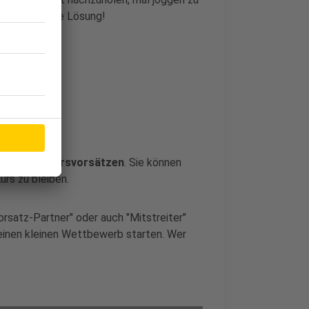
er findet eine Lösung!
euren
Neujahrsvorsätzen
. Sie können
urs zu bleiben.
Vorsatz-Partner" oder auch "Mitstreiter"
einen kleinen Wettbewerb starten. Wer