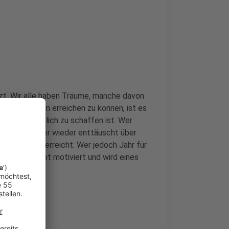
etzt. Wir alle haben Träume, manche davon
 großen davon erreichen zu können, ist es
nem Jahr wirklich zu schaffen ist. Wer
tzt, wird immer wieder enttäuscht über
 nicht direkt erreicht. Wer jedoch Jahr für
rreicht, bleibt motiviert und wird eines