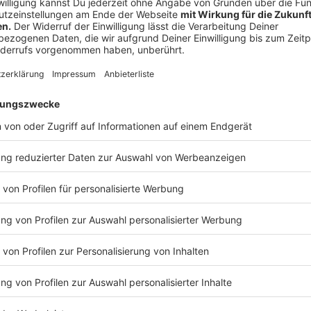
an eine Pinnwand heften. Alternativ funktioniert das 
besonders gut als Bildschirmhintergrund für Lapto
Anzeige
5. Ein konkreter Plan
Anzeige
Nun ist es an der Zeit, sich Gedanken darüber zu ma
2026
zukünftig
umgesetzt werden sollen.
Ein Ziel ohne Plan bleibt nur ein Wunsch.
Kommen wir noch einmal auf das Fitness-Beispiel zur
haben wir schon "Ich möchte jede Woche 1x schwim
trainieren, jeweils für eine Stunde." gemacht. Doch 