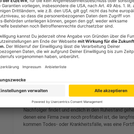
Gründe für das Firmensterben
Anzeige
Bei den Schließungen geht es häufig um kleine inhab
Jahren waren es aber auch immer mehr größere Unt
Beispiel: Ein Hotel stellt den Betrieb ein. Es ist in 
Investitionsstau, es liegt aber in guter Lage. Ein I
reißt das Gebäude ab und baut neue Wohnungen auf
Privatleute verkauft.
Mit Unternehmensschließung gemeint sind nicht nur 
minder freiwillige Geschäftsaufgaben - etwa wenn ei
Nachfolger findet und endlich in den Ruhestand gehe
denen eine Firma zwar noch profitabel ist, die langfr
kommen Todes- oder Krankheitsfälle, was eine Fort