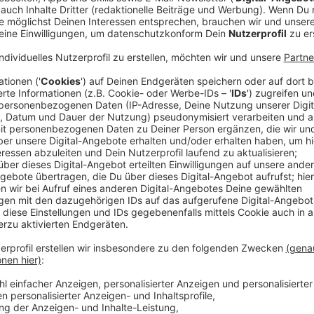
Anzeige
(dpa) - Fehlende Nachfolger und andere Probleme: 
das Handtuch. Die Zahl der Unternehmensschließunge
das waren 16 Prozent mehr als 2023, wie die
Auskunf
Europäische Wirtschaftsforschung (ZEW)
mitteilten.
seit 2011 nicht mehr gewesen - damals sorgten die F
Deutschlands Wirtschaft.
"Die Schließungszahlen sind in allen Wirtschaftsbere
Wirtschaftsforscher Patrik-Ludwig Hantzsch. "Vor al
hohen Energiekosten in der Produktion, während de
Anbieter steigt."
Anzeige