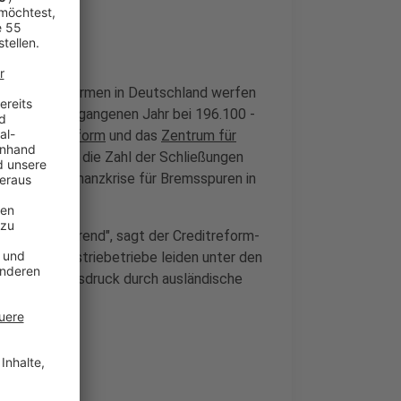
Immer mehr Firmen in Deutschland werfen
n lag im vergangenen Jahr bei 196.100 -
tei Creditreform
und das
Zentrum für
 So hoch war die Zahl der Schließungen
olgen der Finanzkrise für Bremsspuren in
ichen alarmierend", sagt der Creditreform-
lem die Industriebetriebe leiden unter den
r Wettbewerbsdruck durch ausländische