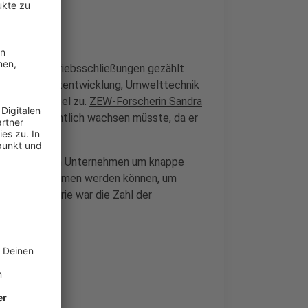
en 1.050 Betriebsschließungen gezählt
h "IT, Produktentwicklung, Umwelttechnik
twa ein Viertel zu.
ZEW-Forscherin Sandra
sbereich eigentlich wachsen müsste, da er
konkurrierten Unternehmen um knappe
fträge angenommen werden können, um
Chemieindustrie war die Zahl der