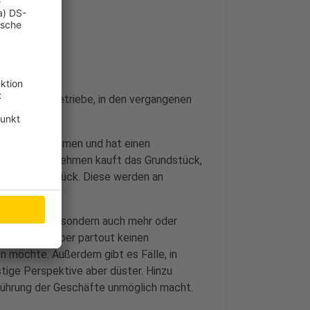
ergeführte Betriebe, in den vergangenen
ernehmen.
die Jahre gekommen und hat einen
mmobilienunternehmen kauft das Grundstück,
 dem Grundstück. Diese werden an
Insolvenzen, sondern auch mehr oder
n Firmeninhaber partout keinen
n möchte. Außerdem gibt es Fälle, in
istige Perspektive aber düster. Hinzu
führung der Geschäfte unmöglich macht.