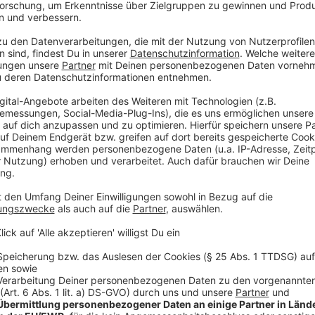
Wo die Schließungen sich häufen
Anzeige
In den energieintensiven Wirtschaftsbereichen wurd
und damit 26 Prozent mehr als 2023. Auch im Bereic
und Diagnostik" nahm die Zahl der Schließungen um e
Gottschalk
weist darauf hin, dass dieser Wirtschaft
eine Zukunftsbranche sei.
Doch wegen eines gravierenden Fachkräftemangels 
Ressourcen. "Das führt dazu, dass nicht genug Au
wirtschaftlich zu arbeiten." Auch in der Pharma- und 
Schließungen ungewöhnlich hoch.
Anzeige
Anzeige