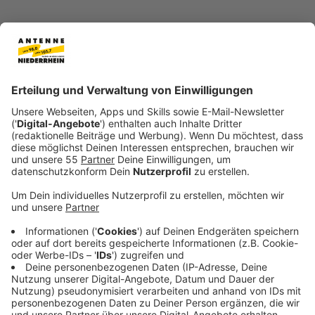
Veröffentlicht:
Donnerstag, 06.06.2024 12:05
Anzeige
Die Lage in einigen Hochwassergebieten in
Süddeutschland bleibt angespannt: Vor allem an der
Donau in Straubing, Passau und Regensburg bleiben
Wasserstände hoch. In anderen Gebieten wiederum
zieht sich das Wasser nur sehr langsam zurück. Viele in
NRW fühlen sich an das Hochwasser erinnert, das vor
2021 vor allem an der Erft gewütet hat. Und fragen
sich: Hat NRW daraus gelernt und wie steht es um die
Dämme?
Anzeige