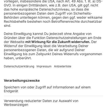
über 500 Kilometern Länge verschiedenste Deiche.
Bei ungefähr der Hälfte besteht laut
Umweltministerium Handlungsbedarf - da muss also
nachgebessert werden. Vor allem entlang des Rheins
gibt es im Moment über 40 Sanierungsprojekte, die
sich aber zum Teil in die Länge ziehen. Doch wie so
häufig bei bestimmten Vorhaben: Es fehlen
Fachkräfte, um diese Bauprojekte zu realisieren.
Autoren: Joachim Schultheis & José Narciandi
Anzeige
Anzeige