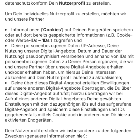
Anzeige
Grund ist die Corona-Infektion einer Berichterstatterin.
Ein neuer Termin soll kurzfristig anberaumt werden,
heißt es. Das OVG muss sich mit einer Klage unserer
Nachbarkreise Wesel und Viersen sowie der
Kommunen Kamp-Lintfort, Alpen, Neukirchen-Vluyn
und Rheinberg beschäftigen. Sie alle wollen verhindern,
dass, wie im Landesentwicklungsplan formuliert, u.a.
der Kiesabbau noch länger als bislang geplant, möglich
ist. Die jetzt ausgefallene Verhandlung war Anlass für
zahlreiche Bürgerinitiativen am Niederrhein, für den
kommenden Sonntag zu dezentralen
Protestkundgebungen aufzurufen.
Anzeige