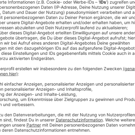
Schauplatz des vierten MiB-Films ist das Hauptquarti
Alien-Invasion steht. Verhindern sollen diese zum ei
Neeson
) und zum anderen die zwei Agenten H (
Chri
Thompson
). Die Beiden kriegen auch noch die altb
ihre Seite.
Anzeige
Wir benötigen Ihre Z
den YouTube Video
laden!
Wir verwenden einen S
Drittanbieters, um V
einzubetten. Dieser Servi
Ihren Aktivitäten sammeln.