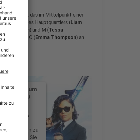
er in London, das im Mittelpunkt einer
nen der Chef des Hauptquartiers (
Liam
s Hemsworth
) und M (
Tessa
ekannte Agent O (
Emma Thompson
) an
ustimmung, um
-Service zu
ervice eines
ideoinhalte
ce kann Daten zu
 Bitte lesen Sie