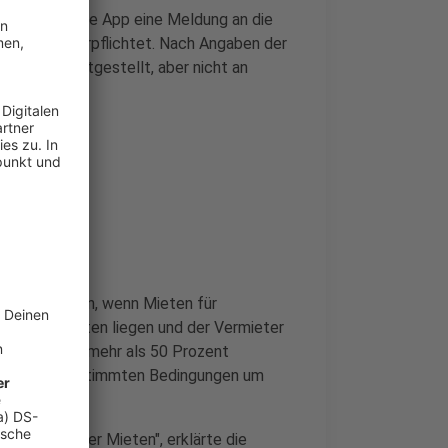
 wird über die App eine Meldung an die
erprüfung verpflichtet. Nach Angaben der
e Mieten festgestellt, aber nicht an
rmieter.
drigkeit sein, wenn Mieten für
rgleichswerten liegen und der Vermieter
ibt. Bei um mehr als 50 Prozent
ung unter bestimmten Bedingungen um
uro überhöhter Mieten", erklärte die