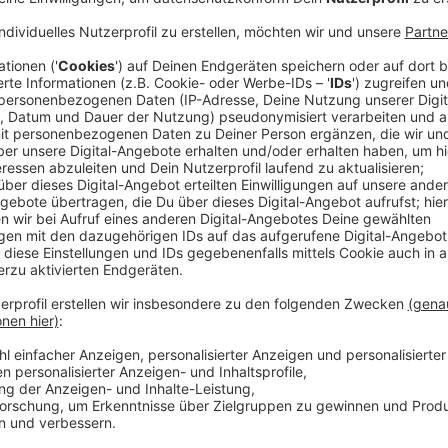
Wegen vermuteten Mietwuchers haben Tausende Hau
die "
Mietwucherapp
" der Linken Beschwerde bei den
Angaben der Partei lag die Miete dieser gut 5.000 H
dem Mietspiegel. Nach Berechnungen der Linken zahl
viel. Das summiere sich allein für diese Haushalte au
fast 15 Millionen Euro im Jahr.
Anzeige
Angebot auch in Bochum, Bonn, Köln und M
Anzeige
Die Linke im Bundestag hatte die sogenannte
Mietw
Bislang haben 135.000 Nutzerinnen und Nutzer freiwil
mit dem örtlichen Mietspiegel zu vergleichen. Die A
Großstädte.