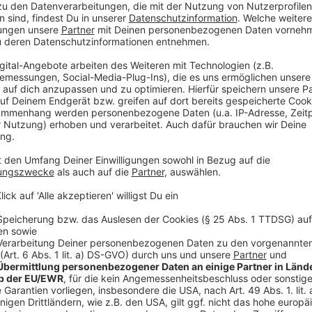
Wenn sich Nutzerinnen und Nutzer dafür entscheiden,
zuständigen Ämter weitergeleitet. Diese sind zur Üb
Linken werden über die App in vielen Fällen überhöht
Ämter gemeldet. Viele fürchteten Ärger mit dem Ve
Anzeige
Mietwucher kann eine Straftat sein
Anzeige
Laut Wirtschaftsstrafgesetz kann es eine Ordnungswi
Wohnräume um mehr als 20 Prozent über üblichen Ve
es ausnutzt, dass es kaum Angebote auf dem Markt g
überhöhten Werten kann es sich laut Rechtssprech
eine Straftat handeln.
"Mieterinnen und Mieter zahlen monatlich Millionen E