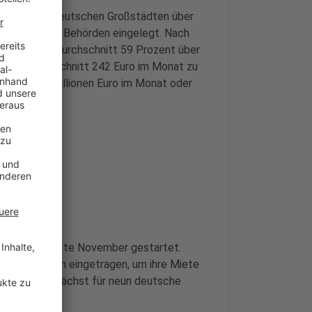
shalte in deutschen Großstädten über
 zuständigen Behörden eingelegt. Nach
aushalte im Durchschnitt 59 Prozent über
ten sie im Schnitt 242 Euro im Monat zu
f bis zu 1,2 Millionen Euro im Monat oder
ünster
ucherapp
Mitte November gestartet.
lig ihre Daten eingetragen, um ihre Miete
pp gab es zunächst für neun deutsche