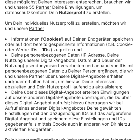
Ausstrahlung, einer tollen Stimme und
wunderbaren Songs.
Veröffentlicht:
Donnerstag, 11.12.2025 17:23
Anzeige
Michael Patrick kelly hat noch einen Scheck über
150.000 Euro mitgebracht von der deutschen
Postcode Lotterie. Für die er ja als Botschafter
unterwegs ist. Für alle, die beim Michael Patrick Kelly
Konzert in Duisburg nicht dabei waren. Noch im
Dezember hört ihr einen Mitschnitt hier bei Antenne
Niederrhein.
Anzeige