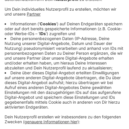
Veröffentlicht:
Freitag, 14.10.2022 12:56
Anzeige
Die GEL-Kennzeichen waren nach Ermittlungen der
Polizei wenige Stunden vor der Tat an einem
geparkten Wagen an der Straße Möhlendyck in
Geldern gestohlen worden. Die Polizei sucht jetzt
nach möglichen Zeugen für diesen Diebstahl.
Hier
gibt es weitere Informationen
Anzeige