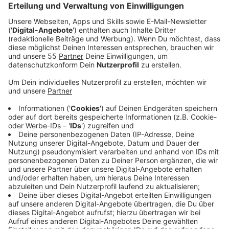
insgesamt 74 Projekte angestoßen werden.
Veröffentlicht:
Mittwoch, 06.11.2019 14:21
Anzeige
Ideen aus der Ruhrkonferenz
Anzeige
Die Projekte sind in Workshops mit Institutionen und
Bürgern im Ruhrgebiet entstanden sind - in der
sogenannten Ruhrkonferenz. Die 61 Millionen sind nur
der Anfang. In den kommenden Jahren soll mehr Geld
fließen - wieviel genau steht aber noch nicht fest. Die
74 Projekte aus den Bereichen Verkehr, Bildung,
Wirtschaft, Umwelt und Zusammenhalt sollen dabei