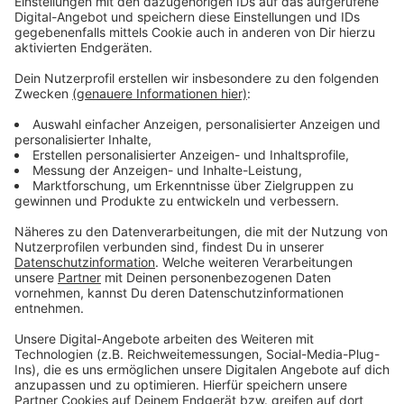
helfen, das Ruhrgebiet lebenswerter zu machen.
Anzeige
Das Ruhrgebiet soll lebenswerter werden
Anzeige
Beispielsweise sollen die Strecken von Bussen und
Bahnen städteübergreifend besser abgestimmt
werden. Außerdem sollen die drei großen Ruhrgebiets-
Unis gefördert werden. Und der Kampf gegen
Clankriminalität soll mit einer zentralen Dienststelle im
Ruhrgebiet schlagkräftiger werden. Zu den Projekten
gehören aber auch kleinere Ideen, wie zum Beispiel ein
Netzwerk von Hebammen, die sich gegenseitig
aushelfen, wenn in der Nachbarstadt Not herrscht. Ob
diese Projekte erfolgreich sind, soll regelmäßig