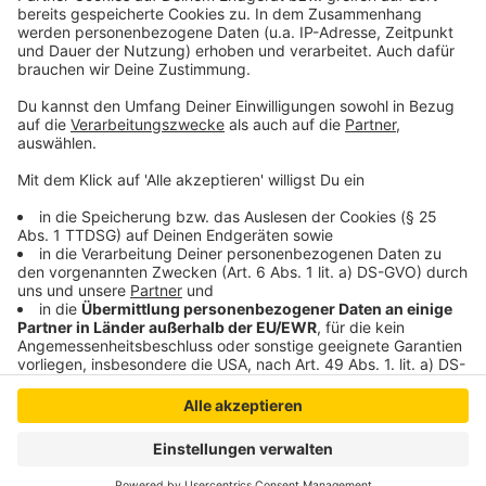
überprüft werden. Die Auflistung der 74 Ideen findet
ihr
hier
.
Autor: José Narciandi
Anzeige
Anzeige
Anzeige
Anzeige