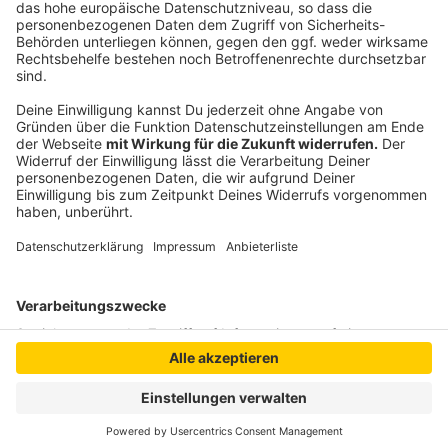
Mehr Informationen
YouNotUs & Kelvin Jones - Seventeen (Official Lyric
Video)
Akzeptieren
Anzeige
powered by
Usercentrics Consent
Management Platform
Anzeige
Anzeige
Anzeige