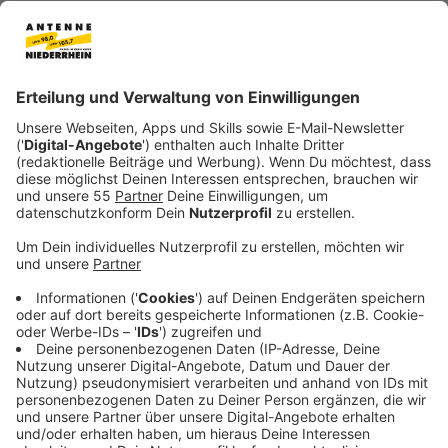
Anzeige
Allein die Geschichte, wie sie sich kennenlernten ist
sehr unterhaltsam. YouNotUs haben gegen Kelvin bei
einem Benefizturnier Fußball gespielt. Die drei haben
sich super verstanden und beschlossen mal
musikalisch was gemeinsam zu machen. Leider haben
sie Kelvin mit einem anderen Sänger verwechselt und
beim falschen Management nach dem Kontakt
gefragt. Inzwischen lachen alle drei laut darüber, denn
sie haben sich dann doch gefunden und sind
inzwischen neben der beruflichen Verbindung auch
privat gut miteinander befreundet.
Kelvin Jones, eigentlich aus Simbabwe stammend, hat
lange in London gelebt, ist vor einem Jahr dann aber
nach Berlin gezogen. "Um den besten Döner zu finden",