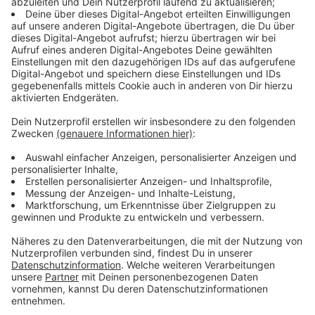
ist seine erste Begründung, wieder mit einem lauten
Lachen. Denn hauptsächlich ging es ihm darum, nicht
mehr für jede Aufnahme und jeden Track mit YouNotUs
hin und her fliegen zu müssen. Die drei schreiben schon
länger Songs zusammen und haben mit "Only thing we
know" und der aktuellen Single "Seventeen" auch zwei
gemeinsame Singles rausgebracht. Die
Zusammenarbeit macht allen großen Spaß, das merkt
man im Interview sofort.
YouNotUs selbst sind schon seit Jahren erfolgreich.
"Supergirl", "Please tell Rosie" oder aktuell "Narcotic".
Die beiden DJs liefern ohne Ende Hits ab. Ob es neben
Singles und EPs aber auch mal ein Album geben wird,
lassen sie noch etwas offen. "Der Gedanke ist auf
jeden Fall da, aber es muss auch alles stimmen (…) wir
wollen uns den Zeitpunkt des Debütalbums
heilighalten, weil ein Debütalbum macht man nur
einmal und wir warten lieber bis wir schon ein Best Of