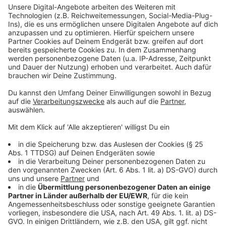
Album rausbringen können (…)", und wieder wird laut
durcheinander gelacht.
Anzeige
Wir benötigen Ihre
Zustimmung, um den YouTube
Video-Service zu laden!
Wir verwenden einen Service eines
Drittanbieters, um Videoinhalte
einzubetten. Dieser Service kann
Daten zu Ihren Aktivitäten
sammeln. Bitte lesen Sie die
Details durch und stimmen Sie der
Nutzung des Service zu, um dieses
Video anzusehen.