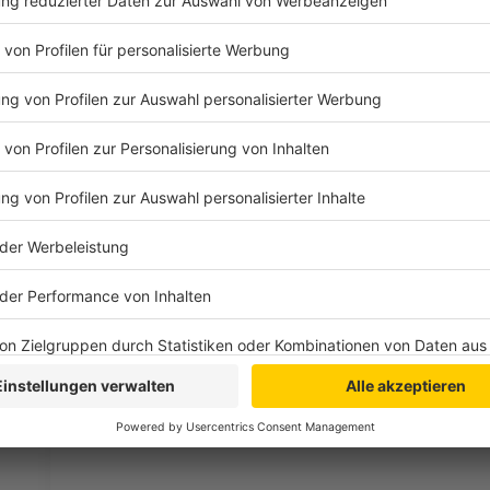
Drittanbieters, um V
einzubetten. Dieser Servi
Ihren Aktivitäten sammeln.
die Details durch und s
Nutzung des Service zu, 
anzusehen
Mehr Informati
Rea Garvey, der irische Musiker und Songwriter, hat 
Akzeptieren
veröffentlicht. Der Song ist der Vorbote zu einem 
powered by
Usercentrics Co
Anzeige
Platform
Der Moment der Verhaftung
Anzeige