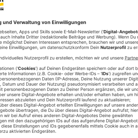
Kathrin Teske
Rea Garvey stellt bei uns die neue Single und 
Anzeige
Rea Garvey, der irische Musiker und Songwriter, hat 
veröffentlicht. Der Song ist der Vorbote zu einem 
zusammen mit seinem Buch "Before I Met Supergirl" 
das Buch allerdings bereits für den 30. Oktober ange
Anzeige