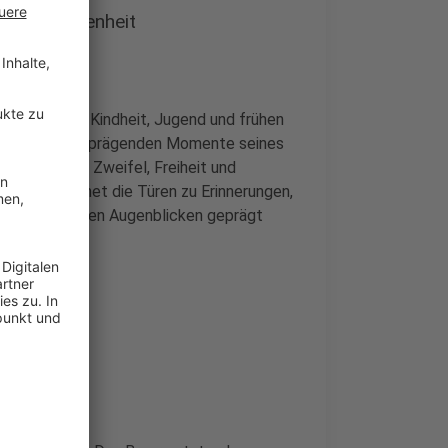
die Vergangenheit
en aus seiner Kindheit, Jugend und frühen
rkunft und die prägenden Momente seines
, Glaube und Zweifel, Freiheit und
 Musiker öffnet die Türen zu Erinnerungen,
d ehrfürchtigen Augenblicken geprägt