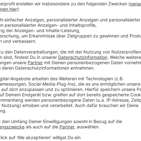
Ein musikalischer und literarischer Blick in 
Anzeige
In "Before I Met Supergirl" erzählt Garvey Geschicht
20ern. Es ist eine bewegende Reise durch seine He
Lebens in Irland - einem Land, in dem Regen und Licht
Tradition untrennbar miteinander verbunden sind. Der
die von familiärem Chaos, rebellischen Momenten un
sind.
Anzeige
Über seine neue Single "Take This Heart"
Anzeige