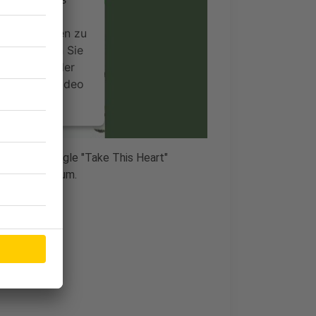
ideoinhalte
ce kann Daten zu
 Bitte lesen Sie
timmen Sie der
um dieses Video
.
onen
seine neue Single "Take This Heart"
Soundtrackalbum.
nsent Management