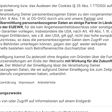
Die Single "Take This Heart", die in London in Zusam
spiegelt diese Themen wider. "Wir haben mehrere Son
über die ich im Buch erzähle", erklärt Garvey. "Take 
einer Person und die Möglichkeit, besondere Momen
erleben. Musikalisch greift der Song Garveys irische 
unverwechselbaren Energie.
Anzeige
Die neue Single "Take This Heart" hier hören
Anzeige
Wir benötigen Ihre Z
den YouTube Video
laden!
Wir verwenden einen S