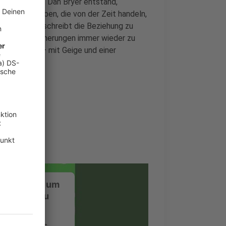
menarbeit mit Dan Bryer entstand,
gs geschrieben, die von der Zeit handeln,
This Heart" beschreibt die Beziehung zu
te durch Erinnerungen immer wieder zu
Wurzeln auf – mit Geige und einer
ustimmung, um
-Service zu
ervice eines