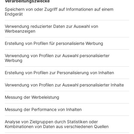
Wir benötigen Ihre
Zustimmung, um den YouTube
Video-Service zu laden!
Wir verwenden einen Service eines
Drittanbieters, um Videoinhalte
einzubetten. Dieser Service kann
Daten zu Ihren Aktivitäten
sammeln. Bitte lesen Sie die
Details durch und stimmen Sie der
Nutzung des Service zu, um dieses
Video anzusehen.
Mehr Informationen
FRIDA GOLD - DIESES GEFÜHL (OFFICIAL VIDEO)
Akzeptieren
Anzeige
powered by
Usercentrics Consent
Management Platform