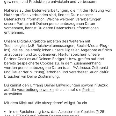
Volle kreative Freiheit
Anzeige
Mit dem eigenen Label "Haus aus Gold" schlägt das
Duo auch geschäftlich einen neuen Weg ein. Frida Gold
genießen heute völlige künstlerische Kontrolle - von
der Produktion bis zur Veröffentlichung. Das erlaubt
nicht nur schnelle Entscheidungen, sondern auch ein
kontinuierliches Arbeiten ohne lange Pausen. Die neue
Musik entsteht oft mitten im Leben - in der Küche, im
Wohnzimmer oder im selbstgebauten Studio in
Hattingen.
Anzeige
Morgenrot: Aufbruch in Tönen