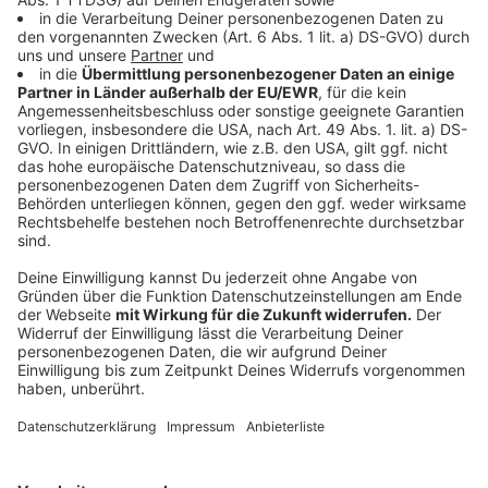
Anzeige
Die EP "Morgenrot", die noch in diesem Jahr erscheint,
steht für einen Neuanfang. Wie der Moment zwischen
Nacht und Tag, erzählt sie vom Potenzial neuer
Erfahrungen, vom Optimismus und der Kraft, wieder
aufzubrechen. Frida Gold haben sich neu erfunden,
ohne sich selbst zu verlieren.
Anzeige
Die neue Single "Dieses Gefühl" von Frida
Gold
Anzeige