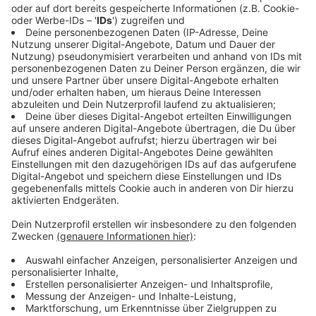
Neue Musik, neues Kapitel
Anzeige
Nach fast zehn Jahren ohne Studioalbum melden sich
Frida Gold eindrucksvoll zurück. Mit ihrer neuen Single
"Dieses Gefühl" und der kommenden EP "Morgenrot"
zeigen Alina Süggeler und Andi Weizel, dass ihre
kreative Energie nie versiegt ist. Die Songs verbinden
Melancholie mit Tanzbarkeit, greifen persönliche
Erfahrungen auf und klingen gleichzeitig frisch und
vertraut - ein Sound, der zurück zu ihren Wurzeln führt
und doch in die Zukunft weist.
Anzeige