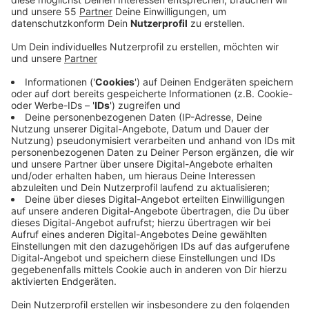
Anzeige
An dieser Arbeitsgruppe beteiligen sich die Kreise
Kleve und Borken sowie die Veiligheidsregios Noord-en
Oost Gelderland und Gelderland-Midden mit
zahlreichen Maßnahmen. So werden unter anderem
Daten und Corona-Testergebnisse ausgetauscht.
Dabei hat die Taskforce die Risiken durch
Arbeitsmigranten im Grenzgebiet im Visier. Zahlreiche
Leiharbeiter arbeiten in der niederländischen
Fleischindustrie und wohnen in der deutschen
Grenzregion. Anordnungen des Gesundheitsamtes
werden hier oft vorsätzlich umgangen, heißt es aus der
Klever Kreisverwaltung. Die Taskforce hat sich jetzt
mit den Erkenntnissen der letzten Wochen an die
übergeordneten Behörden beider Länder gewandt.