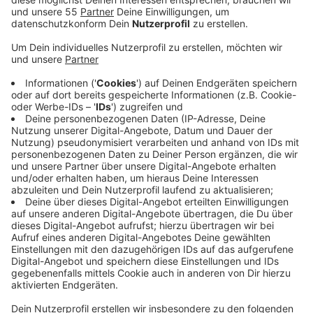
Anzeige
An dieser Arbeitsgruppe beteiligen sich die Kreise
Kleve und Borken sowie die Veiligheidsregios Noord-en
Oost Gelderland und Gelderland-Midden mit
zahlreichen Maßnahmen. So werden unter anderem
Daten und Corona-Testergebnisse ausgetauscht.
Dabei hat die Taskforce die Risiken durch
Arbeitsmigranten im Grenzgebiet im Visier. Zahlreiche
Leiharbeiter arbeiten in der niederländischen
Fleischindustrie und wohnen in der deutschen
Grenzregion. Anordnungen des Gesundheitsamtes
werden hier oft vorsätzlich umgangen, heißt es aus der
Klever Kreisverwaltung. Die Taskforce hat sich jetzt
mit den Erkenntnissen der letzten Wochen an die
übergeordneten Behörden beider Länder gewandt.