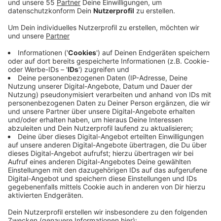
da es in Wesel keinen geeigneten Standort gibt,
rückt Bedburg-Hau im Kreis Kleve in den Fokus.
Beide Landräte, Christoph Gerwers aus Kleve und
Ingo Brohl aus Wesel, haben das mögliche Gelände
bereits gemeinsam besichtigt, so der Kreis Kleve
auf Anfrage von Antenne Niederrhein.
Veröffentlicht:
Freitag, 04.07.2025 06:54
Anzeige
Der Kreis Wesel bereitet derzeit einen Förderantrag
vor und plant rund 100.000 Euro aus dem eigenen
Haushalt zu investieren. Im dortigen Kreisausschuss
regt sich jedoch Kritik an der Finanzierung eines
Projekts im Nachbarkreis. Im Kreis Kleve steht eine
Entscheidung über eine finanzielle Beteiligung noch
aus.