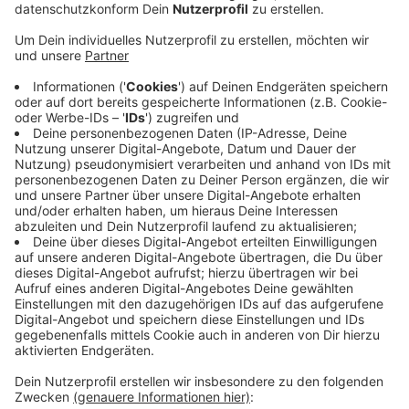
Anzeige
In einer Sondersitzung hat der Klever Kreistag gestern
einstimmig beschlossen, von Anfang August bis Ende
Dezember dieses Jahres mögliche Verluste des
Krankenhauses von bis zu 4,5 Millionen Euro zu
übernehmen. Ziel sei es, das Spital erst einmal in eine
stabile Situation zu bringen. Gleichzeitig soll geprüft
werden, wie das Krankenhaus langfristig erhalten
werden kann. Das sagte der Kreis Klever Landrat
Christoph Gerwers in einem Interview mit Antenne
Niederrhein. Geprüft wird auch eine Übernahme der
Krankenhausgesellschaft durch den Kreis Kleve mit
verschiedenen Partnern wie etwa der Katholischen
Karl-Leisner-Trägergesellschaft mit seinen 4
Krankenhäusern in Kleve, Goch, Kalkar und Kevelaer.
Anzeige