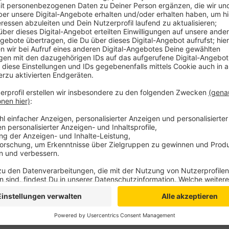
bestätigten aktiven Infektionsfälle liegt kreisweit 
bestätigte Corona-Infektionen. Von allen Fällen si
befindet sich im Krankenhaus und 37 sind gestorben.
Anzeige